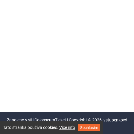
Zapojeno v síti
ColosseumTicket
|
Copyright ©
2026,
vstupenkový
systém Colosseum
Tato stránka používá cookies.
Více info
Souhlasím